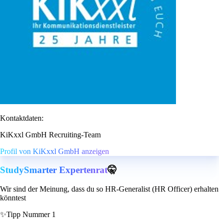
Kontaktdaten:
KiKxxl GmbH Recruiting-Team
Profil von KiKxxl GmbH anzeigen
StudySmarter Expertenrat
🤫
Wir sind der Meinung, dass du so HR-Generalist (HR Officer) erhalten
könntest
✨
Tipp Nummer 1