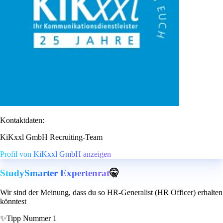
Kontaktdaten:
KiKxxl GmbH Recruiting-Team
Profil von KiKxxl GmbH anzeigen
StudySmarter Expertenrat
🤫
Wir sind der Meinung, dass du so HR-Generalist (HR Officer) erhalten
könntest
✨
Tipp Nummer 1