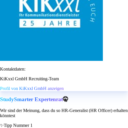
Kontaktdaten:
KiKxxl GmbH Recruiting-Team
Profil von KiKxxl GmbH anzeigen
StudySmarter Expertenrat
🤫
Wir sind der Meinung, dass du so HR-Generalist (HR Officer) erhalten
könntest
✨
Tipp Nummer 1