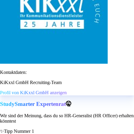
Kontaktdaten:
KiKxxl GmbH Recruiting-Team
Profil von KiKxxl GmbH anzeigen
StudySmarter Expertenrat
🤫
Wir sind der Meinung, dass du so HR-Generalist (HR Officer) erhalten
könntest
✨
Tipp Nummer 1