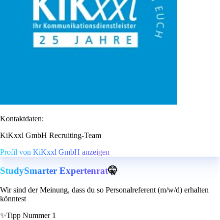
Kontaktdaten:
KiKxxl GmbH Recruiting-Team
Profil von KiKxxl GmbH anzeigen
StudySmarter Expertenrat
🤫
Wir sind der Meinung, dass du so Personalreferent (m/w/d) erhalten
könntest
✨
Tipp Nummer 1