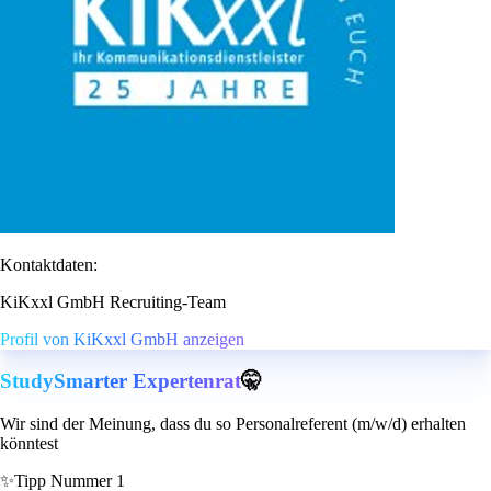
Kontaktdaten:
KiKxxl GmbH Recruiting-Team
Profil von KiKxxl GmbH anzeigen
StudySmarter Expertenrat
🤫
Wir sind der Meinung, dass du so Personalreferent (m/w/d) erhalten
könntest
✨
Tipp Nummer 1