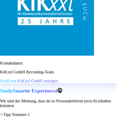
Kontaktdaten:
KiKxxl GmbH Recruiting-Team
Profil von KiKxxl GmbH anzeigen
StudySmarter Expertenrat
🤫
Wir sind der Meinung, dass du so Personalreferent (m/w/d) erhalten
könntest
✨
Tipp Nummer 1