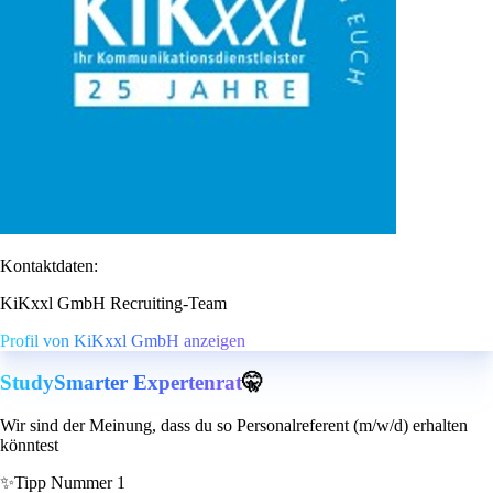
Kontaktdaten:
KiKxxl GmbH Recruiting-Team
Profil von KiKxxl GmbH anzeigen
StudySmarter Expertenrat
🤫
Wir sind der Meinung, dass du so Personalreferent (m/w/d) erhalten
könntest
✨
Tipp Nummer 1