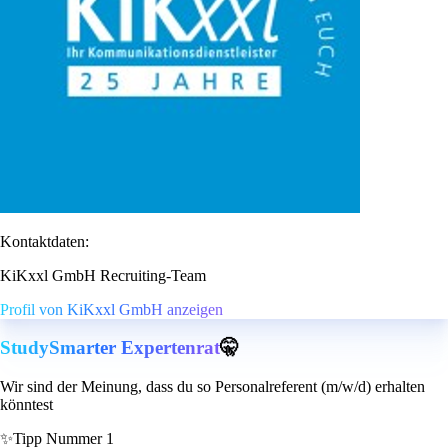
Kontaktdaten:
KiKxxl GmbH Recruiting-Team
Profil von KiKxxl GmbH anzeigen
StudySmarter Expertenrat
🤫
Wir sind der Meinung, dass du so Personalreferent (m/w/d) erhalten
könntest
✨
Tipp Nummer 1