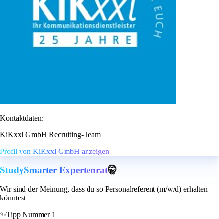
Kontaktdaten:
KiKxxl GmbH Recruiting-Team
Profil von KiKxxl GmbH anzeigen
StudySmarter Expertenrat
🤫
Wir sind der Meinung, dass du so Personalreferent (m/w/d) erhalten
könntest
✨
Tipp Nummer 1