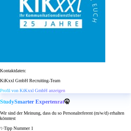
Kontaktdaten:
KiKxxl GmbH Recruiting-Team
Profil von KiKxxl GmbH anzeigen
StudySmarter Expertenrat
🤫
Wir sind der Meinung, dass du so Personalreferent (m/w/d) erhalten
könntest
✨
Tipp Nummer 1