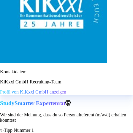
Kontaktdaten:
KiKxxl GmbH Recruiting-Team
Profil von KiKxxl GmbH anzeigen
StudySmarter Expertenrat
🤫
Wir sind der Meinung, dass du so Personalreferent (m/w/d) erhalten
könntest
✨
Tipp Nummer 1