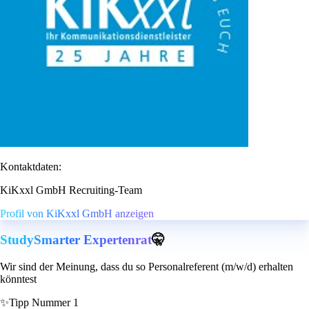
Kontaktdaten:
KiKxxl GmbH Recruiting-Team
Profil von KiKxxl GmbH anzeigen
StudySmarter Expertenrat
🤫
Wir sind der Meinung, dass du so Personalreferent (m/w/d) erhalten
könntest
✨
Tipp Nummer 1