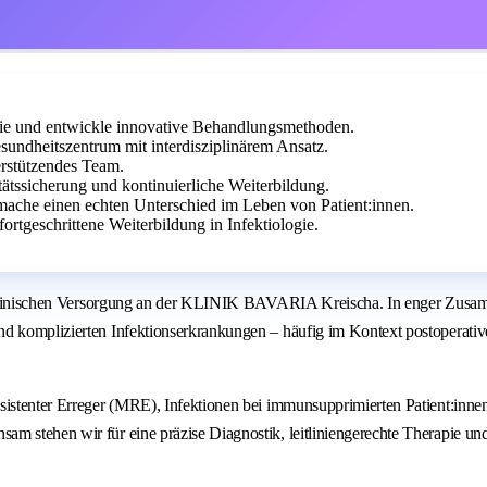
ogie und entwickle innovative Behandlungsmethoden.
dheitszentrum mit interdisziplinärem Ansatz.
erstützendes Team.
ätssicherung und kontinuierliche Weiterbildung.
 mache einen echten Unterschied im Leben von Patient:innen.
rtgeschrittene Weiterbildung in Infektiologie.
medizinischen Versorgung an der KLINIK BAVARIA Kreischa. In enger Zusam
und komplizierten Infektionserkrankungen – häufig im Kontext postoperat
esistenter Erreger (MRE), Infektionen bei immunsupprimierten Patient:inn
m stehen wir für eine präzise Diagnostik, leitliniengerechte Therapie und