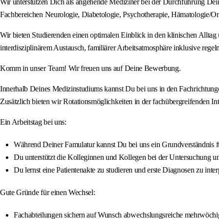
Wir unterstützen Dich als angehende Mediziner bei der Durchführung Dein
Fachbereichen Neurologie, Diabetologie, Psychotherapie, Hämatologie/On
Wir bieten Studierenden einen optimalen Einblick in den klinischen Allta
interdisziplinärem Austausch, familiärer Arbeitsatmosphäre inklusive re
Komm in unser Team! Wir freuen uns auf Deine Bewerbung.
Innerhalb Deines Medizinstudiums kannst Du bei uns in den Fachrichtung
Zusätzlich bieten wir Rotationsmöglichkeiten in der fachübergreifenden In
Ein Arbeitstag bei uns:
Während Deiner Famulatur kannst Du bei uns ein Grundverständnis fü
Du unterstützt die Kolleginnen und Kollegen bei der Untersuchung un
Du lernst eine Patientenakte zu studieren und erste Diagnosen zu inter
Gute Gründe für einen Wechsel:
Fachabteilungen sichern auf Wunsch abwechslungsreiche mehrwöchige