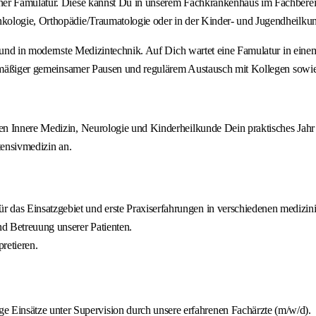
er Famulatur. Diese kannst Du in unserem Fachkrankenhaus im Fachbereich
kologie, Orthopädie/Traumatologie oder in der Kinder- und Jugendheilkun
g und in modernste Medizintechnik. Auf Dich wartet eine Famulatur in eine
gelmäßiger gemeinsamer Pausen und regulärem Austausch mit Kollegen sowi
en Innere Medizin, Neurologie und Kinderheilkunde Dein praktisches Jahr
tensivmedizin an.
r das Einsatzgebiet und erste Praxiserfahrungen in verschiedenen medizi
d Betreuung unserer Patienten.
pretieren.
 Einsätze unter Supervision durch unsere erfahrenen Fachärzte (m/w/d).