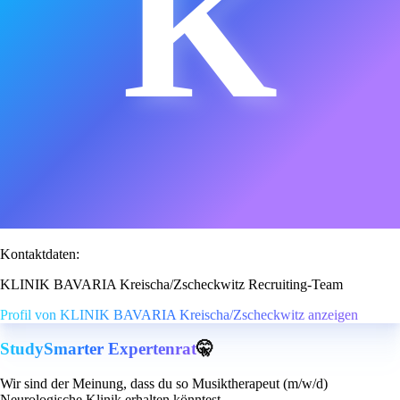
K
Kontaktdaten:
KLINIK BAVARIA Kreischa/Zscheckwitz Recruiting-Team
Profil von KLINIK BAVARIA Kreischa/Zscheckwitz anzeigen
StudySmarter Expertenrat
🤫
Wir sind der Meinung, dass du so Musiktherapeut (m/w/d)
Neurologische Klinik erhalten könntest