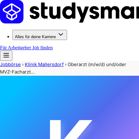
Alles für deine Karriere
Für Arbeitgeber
Job finden
Jobbörse
›
Klinik Mallersdorf
›
Oberarzt (m/w/d) und/oder
MVZ-Facharzt…