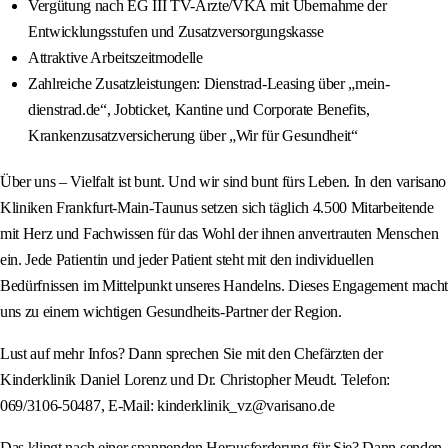
Vergütung nach EG III TV-Ärzte/VKA mit Übernahme der
Entwicklungsstufen und Zusatzversorgungskasse
Attraktive Arbeitszeitmodelle
Zahlreiche Zusatzleistungen: Dienstrad-Leasing über „mein-
dienstrad.de“, Jobticket, Kantine und Corporate Benefits,
Krankenzusatzversicherung über „Wir für Gesundheit“
Über uns – Vielfalt ist bunt. Und wir sind bunt fürs Leben. In den varisano
Kliniken Frankfurt-Main-Taunus setzen sich täglich 4.500 Mitarbeitende
mit Herz und Fachwissen für das Wohl der ihnen anvertrauten Menschen
ein. Jede Patientin und jeder Patient steht mit den individuellen
Bedürfnissen im Mittelpunkt unseres Handelns. Dieses Engagement macht
uns zu einem wichtigen Gesundheits-Partner der Region.
Lust auf mehr Infos? Dann sprechen Sie mit den Chefärzten der
Kinderklinik Daniel Lorenz und Dr. Christopher Meudt. Telefon:
069/3106-50487, E-Mail: kinderklinik_vz@varisano.de
Das klingt nach einer spannenden Herausforderung für Sie? Dann senden