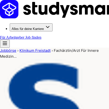
Alles für deine Karriere
Für Arbeitgeber
Job finden
Jobbörse
›
Klinikum Freistadt
›
Fachärztin/Arzt Für Innere
Medizin…