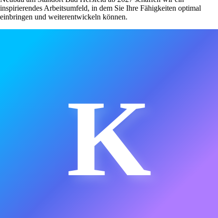
inspirierendes Arbeitsumfeld, in dem Sie Ihre Fähigkeiten optimal
einbringen und weiterentwickeln können.
K