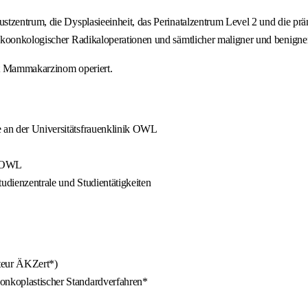
stzentrum, die Dysplasieeinheit, das Perinatalzentrum Level 2 und die pr
äkoonkologischer Radikaloperationen und sämtlicher maligner und benigne
it Mammakarzinom operiert.
e an der Universitätsfrauenklinik OWL
K OWL
tudienzentrale und Studientätigkeiten
teur ÄKZert*)
 onkoplastischer Standardverfahren*