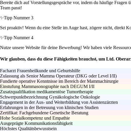
Bereite dich auf Vorstellungsgespräche vor, indem du häufige Fragen üb
Team passt!
✨
Tipp Nummer 3
Sei proaktiv! Wenn du eine Stelle im Auge hast, zögere nicht, direkt
✨
Tipp Nummer 4
Nutze unsere Website für deine Bewerbung! Wir haben viele Ressourcen
Wir glauben, dass du diese Fähigkeiten brauchst, um Ltd. Oberarz
Facharzt Frauenheilkunde und Geburtshilfe
Zulassung als Senior Mamma Operateur (DKG oder Level I/II)
Fundierte operative Kenntnisse im Bereich der Mammachirurgie
Einstufung Mammasonographie nach DEGUM I/II
Zusatzqualifikation medikamentöse Tumortherapie
Schwerpunktbezeichnung Gynäkologische Onkologie
Engagement in der Aus- und Weiterbildung von Assistenzärzten
Erfahrungen in der Betreuung von klinischen Studien
Zertifikat: Fachgebundene Genetische Beratung
Hohe Sozialkompetenz und Empathie
Ausgeprägte Kommunikationsfähigkeit
Höchstes Qualitätsbewusstsein