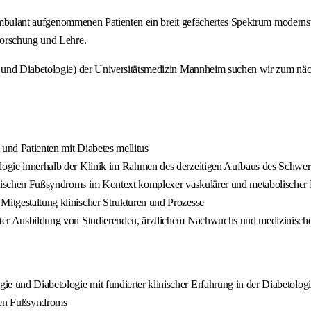
0 ambulant aufgenommenen Patienten ein breit gefächertes Spektrum moderns
Forschung und Lehre.
und Diabetologie) der Universitätsmedizin Mannheim suchen wir zum nächs
 und Patienten mit Diabetes mellitus
ologie innerhalb der Klinik im Rahmen des derzeitigen Aufbaus des Schwe
betischen Fußsyndroms im Kontext komplexer vaskulärer und metabolische
Mitgestaltung klinischer Strukturen und Prozesse
ierter Ausbildung von Studierenden, ärztlichem Nachwuchs und medizinisc
ie und Diabetologie mit fundierter klinischer Erfahrung in der Diabetolog
chen Fußsyndroms