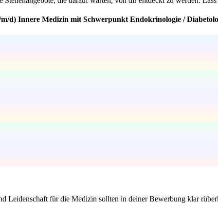
Stellenangebote, die darauf warten, von dir entdeckt zu werden. Lass
/m/d) Innere Medizin mit Schwerpunkt Endokrinologie / Diabetolo
und Leidenschaft für die Medizin sollten in deiner Bewerbung klar rüb