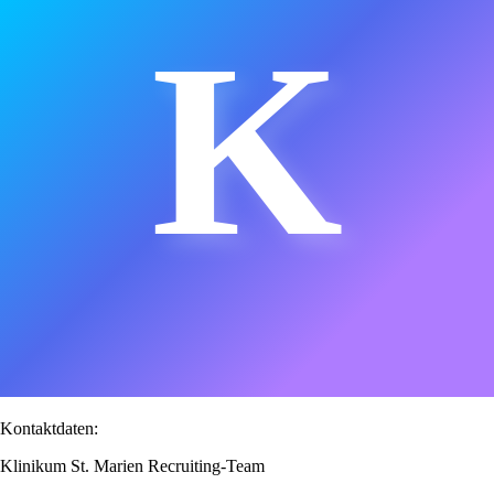
K
Kontaktdaten:
Klinikum St. Marien Recruiting-Team