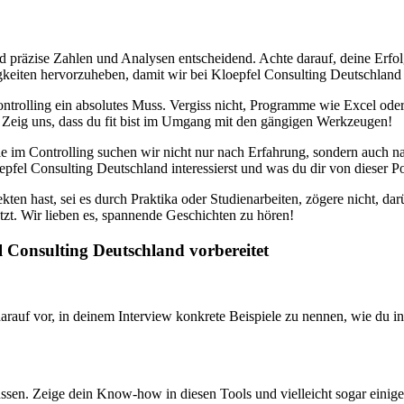
d präzise Zahlen und Analysen entscheidend. Achte darauf, deine Erfolg
eiten hervorzuheben, damit wir bei Kloepfel Consulting Deutschland s
ontrolling ein absolutes Muss. Vergiss nicht, Programme wie Excel oder
? Zeig uns, dass du fit bist im Umgang mit den gängigen Werkzeugen!
elle im Controlling suchen wir nicht nur nach Erfahrung, sondern auch n
fel Consulting Deutschland interessierst und was du dir von dieser Pos
ekten hast, sei es durch Praktika oder Studienarbeiten, zögere nicht, 
etzt. Wir lieben es, spannende Geschichten zu hören!
l Consulting Deutschland vorbereitet
arauf vor, in deinem Interview konkrete Beispiele zu nennen, wie du in
n. Zeige dein Know-how in diesen Tools und vielleicht sogar einige spa