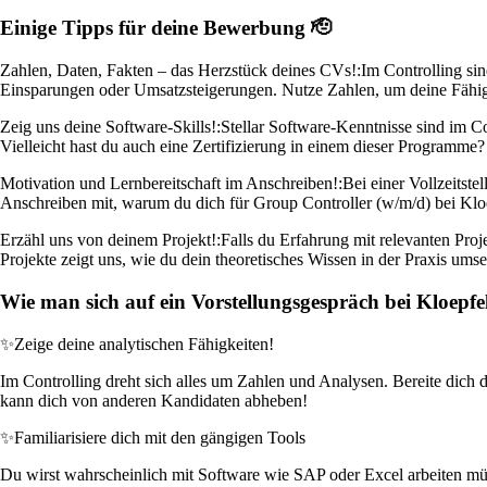
Einige Tipps für deine Bewerbung 🫡
Zahlen, Daten, Fakten – das Herzstück deines CVs!:
Im Controlling sin
Einsparungen oder Umsatzsteigerungen. Nutze Zahlen, um deine Fähigk
Zeig uns deine Software-Skills!:
Stellar Software-Kenntnisse sind im C
Vielleicht hast du auch eine Zertifizierung in einem dieser Programme
Motivation und Lernbereitschaft im Anschreiben!:
Bei einer Vollzeitst
Anschreiben mit, warum du dich für Group Controller (w/m/d) bei Kloep
Erzähl uns von deinem Projekt!:
Falls du Erfahrung mit relevanten Proj
Projekte zeigt uns, wie du dein theoretisches Wissen in der Praxis ums
Wie man sich auf ein Vorstellungsgespräch bei Kloepfe
✨
Zeige deine analytischen Fähigkeiten!
Im Controlling dreht sich alles um Zahlen und Analysen. Bereite dich d
kann dich von anderen Kandidaten abheben!
✨
Familiarisiere dich mit den gängigen Tools
Du wirst wahrscheinlich mit Software wie SAP oder Excel arbeiten müsse