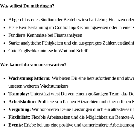
Was solltest Du mitbringen?
Abgeschlossenes Studium der Betriebswirtschaftslehre, Finanzen od
Erste Berufserfahrung im Controlling/Rechnungswesen oder in einer v
Fundierte Kenntnisse bei Finanzanalysen
Starke analytische Fähigkeiten und ein ausgeprägtes Zahlenverständni
Gute Englischkenntnisse in Wort und Schrift
Was kannst du von uns erwarten?
Wachstumsplattform:
Wir bieten Dir eine herausfordernde und abwec
unseren weiteren Wachstumskurs
Teamplay:
Unterstützt wirst Du von einem großartigen Team, das Dei
Arbeitskultur:
Profitiere von flachen Hierarchien und einer offen
Vergütung:
Wir honorieren Deine Leistungen durch ein attraktives und
Flexibilität:
Flexible Arbeitszeiten und die Möglichkeit zur Remote-Ar
Events:
Erlebe bei uns eine positive und teamorientierte Arbeitsatmos