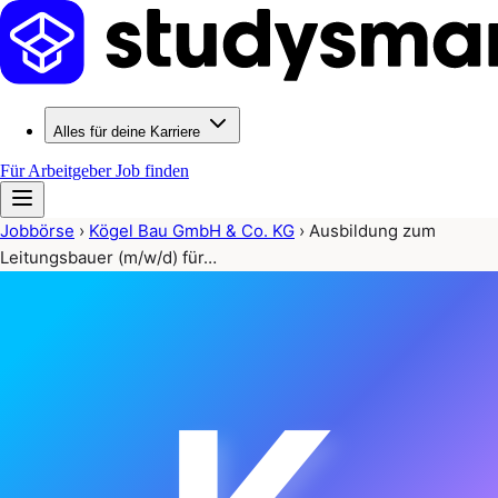
Alles für deine Karriere
Für Arbeitgeber
Job finden
Jobbörse
›
Kögel Bau GmbH & Co. KG
›
Ausbildung zum
Leitungsbauer (m/w/d) für…