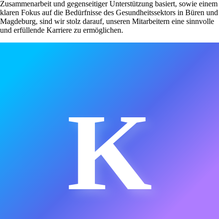
Zusammenarbeit und gegenseitiger Unterstützung basiert, sowie einem
klaren Fokus auf die Bedürfnisse des Gesundheitssektors in Büren und
Magdeburg, sind wir stolz darauf, unseren Mitarbeitern eine sinnvolle
und erfüllende Karriere zu ermöglichen.
K