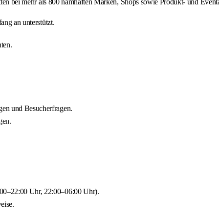
batten bei mehr als 800 namhaften Marken, Shops sowie Produkt- und Event
ang an unterstützt.
ten.
egen und Besucherfragen.
gen.
:00–22:00 Uhr, 22:00–06:00 Uhr).
eise.