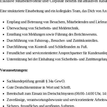
Exklusive Mitarbeitervorteile über Corporate Benefits mit attraktiven Ra
Eine strukturierte Einarbeitung und ein kollegiales Team, das Dich von Anf
Empfang und Betreuung von Besuchern, Mitarbeitenden und Lieferan
Überwachung von Sicherheits- und Meldetechnik.
Erstellung von Meldungen sowie Führung des Berichtswesens.
Durchführung von Fahrzeug-, Besucher- und Zutrittskontrollen.
Durchführung von Kontroll- und Schließrunden zu Fuß.
Freundlicher und serviceorientierter Ansprechpartner für Kundenanli
Unterstützung bei der Einhaltung von Sicherheits- und Zutrittsregelun
Voraussetzungen:
Sachkundeprüfung gemäß § 34a GewO.
Gute Deutschkenntnisse in Wort und Schrift.
Bereitschaft zum Einsatz im Dreischichtsystem (06:00–14:00 Uhr, 14
Zuverlässige, verantwortungsbewusste und serviceorientierte Arbeitsw
Sicheres, freundliches und gepflegtes Auftreten.