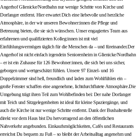
Angerhof Glienicke/Nordbahn nur wenige Schritte von Kirche und
Dorfanger entfernt. Hier erwartet Dich eine liebevolle und herzliche
Atmosphäre, in der wir unseren Bewohner:innen die Pflege und
Betreuung bieten, die sie sich wünschen. Unser engagiertes Team aus
erfahrenen und qualifizierten Kolleg:innen ist mit viel
Einfühlungsvermögen täglich für die Menschen da – und füreinander.Der
Angerhof ist nicht einfach irgendein Seniorenheim in Glienicke/Nordbahn
– er ist ein Zuhause für 126 Bewohner:innen, die sich bei uns sicher,
geborgen und wertgeschätzt fühlen. Unsere 97 Einzel- und 16
Doppelzimmer sind hell, freundlich und laden zum Wohlfühlen ein –
große Fenster schaffen eine angenehme, lichtdurchflutete Atmosphäre.Die
Umgebung trägt ihren Teil zum Wohlbefinden bei: Der nahe Dorfanger
mit Teich und Sitzgelegenheiten ist ideal für kleine Spaziergänge, und
auch die Kirche ist nur wenige Schritte entfernt. Dank der Bushaltestelle
direkt vor dem Haus bist Du hervorragend an den öffentlichen
Nahverkehr angebunden. Einkaufsmöglichkeiten, Cafés und Restaurants
erreichst Du bequem zu Fuß – so bleibt der Arbeitsalltag angenehm und