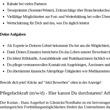
Rabatte bei vielen Partnern
Treueprämien (Sommer/Winter), Zeitzuschläge über Branchendurchsch
Vielfältige Möglichkeiten zur Fort- und Weiterbildung bei voller Übe
Wertschätzung für Dich und das, was Du täglich leistest
Deine Aufgaben
Als Experte in Deinem Gebiet bekommst Du bei uns die Möglichkeit, D
Dank Deines Einsatzes bereicherst Du das Leben unserer Bewohner:i
Du leitest Hilfskräfte, Auszubildende und Praktikant:innen fachlich w
Du pflegst vertrauensvollen Kontakt mit Angehörigen, Ärzt:innen un
Du übernimmst klassische Altenpflege-Tätigkeiten wie Medikamentena
Bewirb dich jetzt! Klicke auf "Jetzt Bewerben" oben in der Anzeige!
Pflegefachkraft (m/w/d) - Hier kannst Du durchstarten! A
Der Korian - Haus Angerhof in Glienicke/Nordbahn ist ein hervorragen
umfangreichen Fortbildungsmöglichkeiten fördert das Unternehmen die 