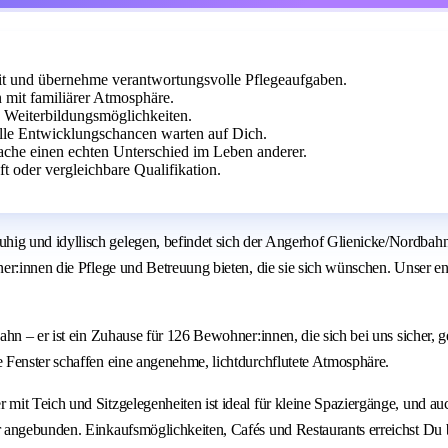
mit und übernehme verantwortungsvolle Pflegeaufgaben.
 mit familiärer Atmosphäre.
e Weiterbildungsmöglichkeiten.
olle Entwicklungschancen warten auf Dich.
che einen echten Unterschied im Leben anderer.
 oder vergleichbare Qualifikation.
 und idyllisch gelegen, befindet sich der Angerhof Glienicke/Nordbahn n
r:innen die Pflege und Betreuung bieten, die sie sich wünschen. Unser enga
ahn – er ist ein Zuhause für 126 Bewohner:innen, die sich bei uns sicher,
 Fenster schaffen eine angenehme, lichtdurchflutete Atmosphäre.
t Teich und Sitzgelegenheiten ist ideal für kleine Spaziergänge, und auch 
 angebunden. Einkaufsmöglichkeiten, Cafés und Restaurants erreichst Du 