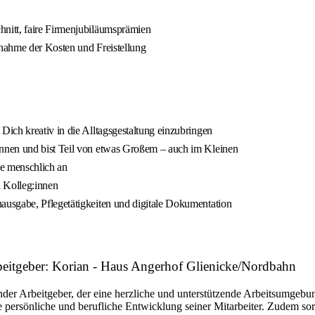
nitt, faire Firmenjubiläumsprämien
rnahme der Kosten und Freistellung
ich kreativ in die Alltagsgestaltung einzubringen
nnen und bist Teil von etwas Großem – auch im Kleinen
ie menschlich an
d Kolleg:innen
usgabe, Pflegetätigkeiten und digitale Dokumentation
rbeitgeber: Korian - Haus Angerhof Glienicke/Nordbahn
der Arbeitgeber, der eine herzliche und unterstützende Arbeitsumgebun
persönliche und berufliche Entwicklung seiner Mitarbeiter. Zudem sorg