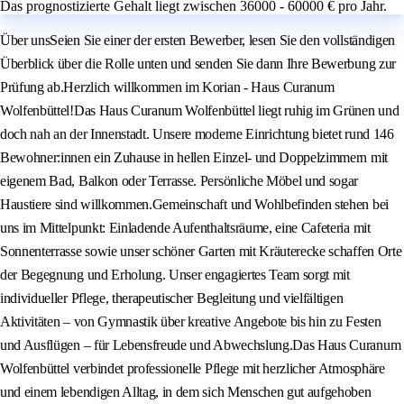
Das prognostizierte Gehalt liegt zwischen 36000 - 60000 € pro Jahr.
Über unsSeien Sie einer der ersten Bewerber, lesen Sie den vollständigen
Überblick über die Rolle unten und senden Sie dann Ihre Bewerbung zur
Prüfung ab.Herzlich willkommen im Korian - Haus Curanum
Wolfenbüttel!Das Haus Curanum Wolfenbüttel liegt ruhig im Grünen und
doch nah an der Innenstadt. Unsere moderne Einrichtung bietet rund 146
Bewohner:innen ein Zuhause in hellen Einzel- und Doppelzimmern mit
eigenem Bad, Balkon oder Terrasse. Persönliche Möbel und sogar
Haustiere sind willkommen.Gemeinschaft und Wohlbefinden stehen bei
uns im Mittelpunkt: Einladende Aufenthaltsräume, eine Cafeteria mit
Sonnenterrasse sowie unser schöner Garten mit Kräuterecke schaffen Orte
der Begegnung und Erholung. Unser engagiertes Team sorgt mit
individueller Pflege, therapeutischer Begleitung und vielfältigen
Aktivitäten – von Gymnastik über kreative Angebote bis hin zu Festen
und Ausflügen – für Lebensfreude und Abwechslung.Das Haus Curanum
Wolfenbüttel verbindet professionelle Pflege mit herzlicher Atmosphäre
und einem lebendigen Alltag, in dem sich Menschen gut aufgehoben