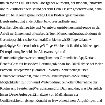
fühlen.Wenn Du Dir einen Arbeitgeber wünschst, der modern, innovativ
und zukunftsorientiert ist und bei dem Dein Einsatz geschätzt wird, dann
bist Du bei Korian genau richtig.Dein ProfilAbgeschlossene
Berufsausbildung in der Alten- bzw. Gesundheits- und
KrankenpflegeEmpathie und VerantwortungsbewusstseinFreude an der
Arbeit mit älteren und pflegebedürftigen MenschenZusatzausbildung als
Gerontopsychiatrische FachkraftDas bieten wir30 Tage Urlaub +
großzügige Sonderurlaubstage5-Tage Woche mit flexibler, frühzeitiger
DienstplanungBetriebliche Altersvorsorge und
BerufsunfähigkeitsversicherungHumanoo Gesundheits-AppKorian-
Benefit-Card für besondere LeistungenKorian Job BikeRabatte bei vielen
PartnernTreueprämien (Sommer + Winter), Zeitzuschläge über
Branchendurchschnitt, faire FirmenjubiläumsprämienVielfältige
Möglichkeiten zur Fort- und Weiterbildung bei voller Übernahme der
Kosten und FreistellungWertschätzung für Dich und das, was Du täglich
leistestDeine AufgabenEinhaltung von Maßnahmen zur
QualitätssicherungEnger Kontakt zu Bewohner:innen, Angehörigen und