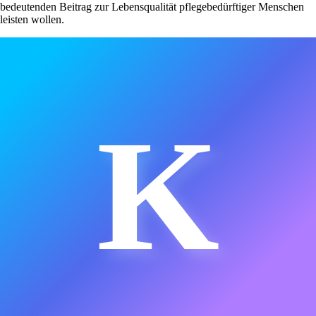
bedeutenden Beitrag zur Lebensqualität pflegebedürftiger Menschen
leisten wollen.
K