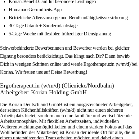
Korian-Benefit-Card für besondere Leistungen
Humanoo Gesundheits-App
Betriebliche Altersvorsorge und Berufsunfähigkeitsversicherung
30 Tage Urlaub + Sonderurlaubstage
5-Tage Woche mit flexibler, frühzeitiger Dienstplanung
Schwerbehinderte Bewerberinnen und Bewerber werden bei gleicher
Eignung besonders berücksichtigt. Das klingt nach Dir? Dann bewirb
Dich in wenigen Schritten online und werde Ergotherapeut:in (w/m/d) bei
Korian. Wir freuen uns auf Deine Bewerbung!
Ergotherapeut:in (w/m/d) (Glienicke/Nordbahn)
Arbeitgeber: Korian Holding GmbH
Die Korian Deutschland GmbH ist ein ausgezeichneter Arbeitgeber,
der seinen Küchenhilfskräften (w/m/d) nicht nur einen sicheren
Arbeitsplatz bietet, sondern auch eine familiäre und wertschätzende
Arbeitsatmosphäre. Mit flexiblen Arbeitszeiten, individuellen
Weiterentwicklungsmöglichkeiten und einem starken Fokus auf das
Wohlbefinden der Mitarbeiter, ist Korian der ideale Ort für alle, die in
einem unterstützenden Team arbeiten möchten und dabei einen