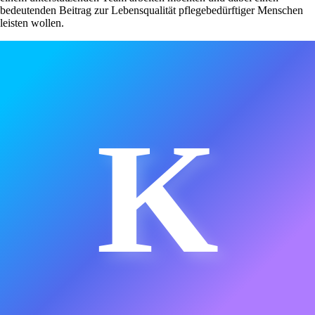
bedeutenden Beitrag zur Lebensqualität pflegebedürftiger Menschen
leisten wollen.
K