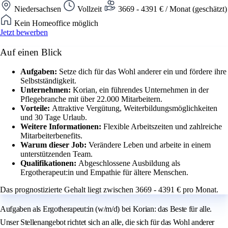
Niedersachsen
Vollzeit
3669 - 4391 € / Monat (geschätzt)
Kein Homeoffice möglich
Jetzt bewerben
Auf einen Blick
Aufgaben:
Setze dich für das Wohl anderer ein und fördere ihre
Selbstständigkeit.
Unternehmen:
Korian, ein führendes Unternehmen in der
Pflegebranche mit über 22.000 Mitarbeitern.
Vorteile:
Attraktive Vergütung, Weiterbildungsmöglichkeiten
und 30 Tage Urlaub.
Weitere Informationen:
Flexible Arbeitszeiten und zahlreiche
Mitarbeiterbenefits.
Warum dieser Job:
Verändere Leben und arbeite in einem
unterstützenden Team.
Qualifikationen:
Abgeschlossene Ausbildung als
Ergotherapeut:in und Empathie für ältere Menschen.
Das prognostizierte Gehalt liegt zwischen 3669 - 4391 € pro Monat.
Aufgaben als Ergotherapeut:in (w/m/d) bei Korian: das Beste für alle.
Unser Stellenangebot richtet sich an alle, die sich für das Wohl anderer