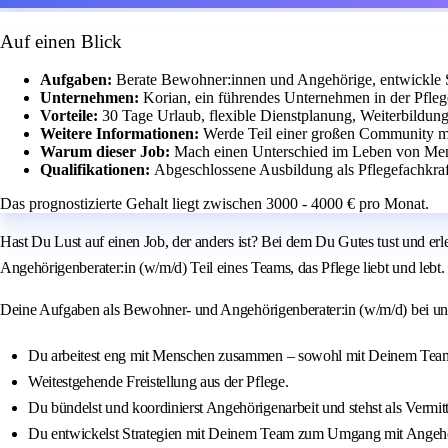
Auf einen Blick
Aufgaben:
Berate Bewohner:innen und Angehörige, entwickle S
Unternehmen:
Korian, ein führendes Unternehmen in der Pfle
Vorteile:
30 Tage Urlaub, flexible Dienstplanung, Weiterbildung
Weitere Informationen:
Werde Teil einer großen Community mi
Warum dieser Job:
Mach einen Unterschied im Leben von Mens
Qualifikationen:
Abgeschlossene Ausbildung als Pflegefachkra
Das prognostizierte Gehalt liegt zwischen 3000 - 4000 € pro Monat.
Hast Du Lust auf einen Job, der anders ist? Bei dem Du Gutes tust und er
Angehörigenberater:in (w/m/d) Teil eines Teams, das Pflege liebt und lebt.
Deine Aufgaben als Bewohner- und Angehörigenberater:in (w/m/d) bei un
Du arbeitest eng mit Menschen zusammen – sowohl mit Deinem Tea
Weitestgehende Freistellung aus der Pflege.
Du bündelst und koordinierst Angehörigenarbeit und stehst als Vermit
Du entwickelst Strategien mit Deinem Team zum Umgang mit Angeh