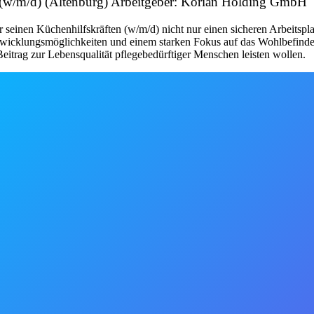
n (w/m/d) (Altenburg) Arbeitgeber: Korian Holding GmbH
seinen Küchenhilfskräften (w/m/d) nicht nur einen sicheren Arbeitsplat
twicklungsmöglichkeiten und einem starken Fokus auf das Wohlbefinden de
itrag zur Lebensqualität pflegebedürftiger Menschen leisten wollen.