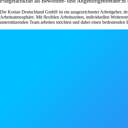
Pflegefachkraft als Bewohner- und Angehörigenberater:i
Die Korian Deutschland GmbH ist ein ausgezeichneter Arbeitgeber, der 
Arbeitsatmosphäre. Mit flexiblen Arbeitszeiten, individuellen Weiteren
unterstützenden Team arbeiten möchten und dabei einen bedeutenden Be