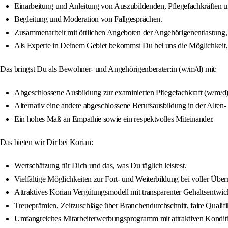
Einarbeitung und Anleitung von Auszubildenden, Pflegefachkräften u
Begleitung und Moderation von Fallgesprächen.
Zusammenarbeit mit örtlichen Angeboten der Angehörigenentlastung,
Als Experte in Deinem Gebiet bekommst Du bei uns die Möglichkeit, 
Das bringst Du als Bewohner- und Angehörigenberater:in (w/m/d) mit:
Abgeschlossene Ausbildung zur examinierten Pflegefachkraft (w/m/d),
Alternativ eine andere abgeschlossene Berufsausbildung in der Alten
Ein hohes Maß an Empathie sowie ein respektvolles Miteinander.
Das bieten wir Dir bei Korian:
Wertschätzung für Dich und das, was Du täglich leistest.
Vielfältige Möglichkeiten zur Fort- und Weiterbildung bei voller Übe
Attraktives Korian Vergütungsmodell mit transparenter Gehaltsentwi
Treueprämien, Zeitzuschläge über Branchendurchschnitt, faire Qualif
Umfangreiches Mitarbeiterwerbungsprogramm mit attraktiven Kondit