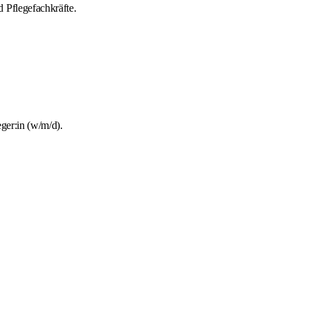
 Pflegefachkräfte.
ger:in (w/m/d).