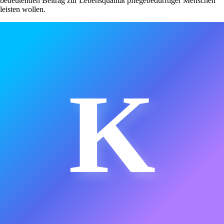
bedeutenden Beitrag zur Lebensqualität pflegebedürftiger Menschen
leisten wollen.
K