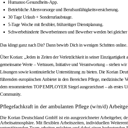
Humanoo Gesundheits-App.
Betriebliche Altersvorsorge und Berufsunfähigkeitsversicherung.
30 Tage Urlaub + Sonderurlaubstage.
5-Tage Woche mit flexibler, frühzeitiger Dienstplanung.
Schwerbehinderte Bewerberinnen und Bewerber werden bei gleicher 
Das klingt ganz nach Dir? Dann bewirb Dich in wenigen Schritten online
Über Korian: „Jeden in Zeiten der Verletzlichkeit in seiner Einzigartigke
gemeinsame Werte – Vertrauen, Initiative und Verantwortung – stehen wir f
Lösungen sowie kontinuierliche Unterstützung zu bieten. Die Korian Deut
führenden europäischen Anbieter in den Bereichen Pflege, medizinische 
dem renommierten TOP EMPLOYER Siegel ausgezeichnet – als erstes Unter
Community.
Pflegefachkraft in der ambulanten Pflege (w/m/d) Arbei
Die Korian Deutschland GmbH ist ein ausgezeichneter Arbeitgeber, der 
Arbeitsatmosphäre. Mit flexiblen Arbeitszeiten, individuellen Weiteren
unterstützenden Team arbeiten möchten und dabei einen bedeutenden Be