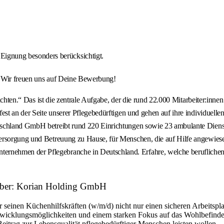
Eignung besonders berücksichtigt.
. Wir freuen uns auf Deine Bewerbung!
it achten.“ Das ist die zentrale Aufgabe, der die rund 22.000 Mitarbeiter
est an der Seite unserer Pflegebedürftigen und gehen auf ihre individuell
schland GmbH betreibt rund 220 Einrichtungen sowie 23 ambulante Dienste
Versorgung und Betreuung zu Hause, für Menschen, die auf Hilfe angewie
nehmen der Pflegebranche in Deutschland. Erfahre, welche beruflichen 
tgeber: Korian Holding GmbH
seinen Küchenhilfskräften (w/m/d) nicht nur einen sicheren Arbeitsplat
twicklungsmöglichkeiten und einem starken Fokus auf das Wohlbefinden de
itrag zur Lebensqualität pflegebedürftiger Menschen leisten wollen.