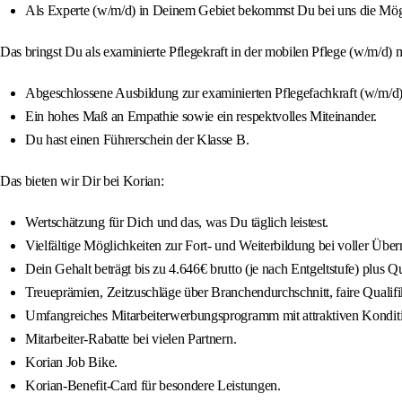
Als Experte (w/m/d) in Deinem Gebiet bekommst Du bei uns die Möglic
Das bringst Du als examinierte Pflegekraft in der mobilen Pflege (w/m/d) m
Abgeschlossene Ausbildung zur examinierten Pflegefachkraft (w/m/d)
Ein hohes Maß an Empathie sowie ein respektvolles Miteinander.
Du hast einen Führerschein der Klasse B.
Das bieten wir Dir bei Korian:
Wertschätzung für Dich und das, was Du täglich leistest.
Vielfältige Möglichkeiten zur Fort- und Weiterbildung bei voller Übe
Dein Gehalt beträgt bis zu 4.646€ brutto (je nach Entgeltstufe) plus 
Treueprämien, Zeitzuschläge über Branchendurchschnitt, faire Qualif
Umfangreiches Mitarbeiterwerbungsprogramm mit attraktiven Kondit
Mitarbeiter-Rabatte bei vielen Partnern.
Korian Job Bike.
Korian-Benefit-Card für besondere Leistungen.