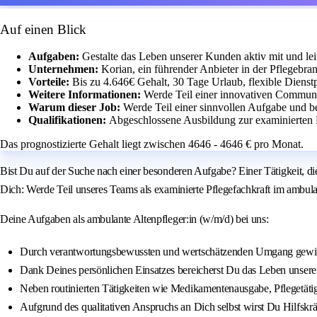
Auf einen Blick
Aufgaben:
Gestalte das Leben unserer Kunden aktiv mit und leit
Unternehmen:
Korian, ein führender Anbieter in der Pflegebra
Vorteile:
Bis zu 4.646€ Gehalt, 30 Tage Urlaub, flexible Diens
Weitere Informationen:
Werde Teil einer innovativen Communi
Warum dieser Job:
Werde Teil einer sinnvollen Aufgabe und b
Qualifikationen:
Abgeschlossene Ausbildung zur examinierten 
Das prognostizierte Gehalt liegt zwischen 4646 - 4646 € pro Monat.
Bist Du auf der Suche nach einer besonderen Aufgabe? Einer Tätigkeit, di
Dich: Werde Teil unseres Teams als examinierte Pflegefachkraft im ambula
Deine Aufgaben als ambulante Altenpfleger:in (w/m/d) bei uns:
Durch verantwortungsbewussten und wertschätzenden Umgang gewin
Dank Deines persönlichen Einsatzes bereicherst Du das Leben unsere
Neben routinierten Tätigkeiten wie Medikamentenausgabe, Pflegetäti
Aufgrund des qualitativen Anspruchs an Dich selbst wirst Du Hilfskrä