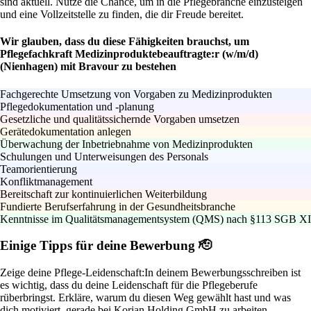
sind aktuell. Nutze die Chance, um in die Pflegebranche einzusteigen
und eine Vollzeitstelle zu finden, die dir Freude bereitet.
Wir glauben, dass du diese Fähigkeiten brauchst, um
Pflegefachkraft Medizinproduktebeauftragte:r (w/m/d)
(Nienhagen) mit Bravour zu bestehen
Fachgerechte Umsetzung von Vorgaben zu Medizinprodukten
Pflegedokumentation und -planung
Gesetzliche und qualitätssichernde Vorgaben umsetzen
Gerätedokumentation anlegen
Überwachung der Inbetriebnahme von Medizinprodukten
Schulungen und Unterweisungen des Personals
Teamorientierung
Konfliktmanagement
Bereitschaft zur kontinuierlichen Weiterbildung
Fundierte Berufserfahrung in der Gesundheitsbranche
Kenntnisse im Qualitätsmanagementsystem (QMS) nach §113 SGB XI
Einige Tipps für deine Bewerbung 🫡
Zeige deine Pflege-Leidenschaft:
In deinem Bewerbungsschreiben ist
es wichtig, dass du deine Leidenschaft für die Pflegeberufe
rüberbringst. Erkläre, warum du diesen Weg gewählt hast und was
dich motiviert, gerade bei Korian Holding GmbH zu arbeiten.