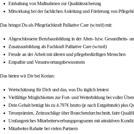
Einhaltung von Maßnahmen zur Qualitätssicherung
Mitwirkung bei der fachlichen Anleitung und Förderung von Pflegehi
Das bringst Du als Pflegefachkraft Palliative Care (w/m/d) mit:
Abgeschlossene Berufsausbildung in der Alten- bzw. Gesundheits- u
Zusatzausbildung als Fachkraft Palliative Care (w/m/d)
Freude an der Arbeit mit älteren und pflegebedürftigen Menschen
Empathie und Verantwortungsbewusstsein
Das bieten wir Dir bei Korian:
Wertschätzung für Dich und das, was Du täglich leistest
Vielfältige Möglichkeiten zur Fort- und Weiterbildung bei voller Übe
Dein Gehalt beträgt bis zu 4.797€ brutto (je nach Entgeltstufe) plus 
Treueprämien, Zeitzuschläge über Branchendurchschnitt, faire Quali
Umfangreiches Mitarbeiterwerbungsprogramm mit attraktiven Kondit
Mitarbeiter-Rabatte bei vielen Partnern