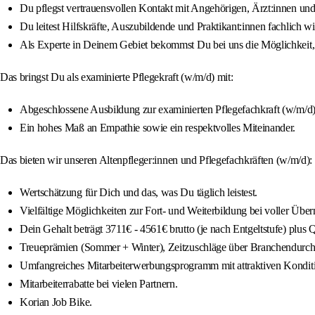
Du pflegst vertrauensvollen Kontakt mit Angehörigen, Ärzt:innen und
Du leitest Hilfskräfte, Auszubildende und Praktikant:innen fachlich w
Als Experte in Deinem Gebiet bekommst Du bei uns die Möglichkeit, D
Das bringst Du als examinierte Pflegekraft (w/m/d) mit:
Abgeschlossene Ausbildung zur examinierten Pflegefachkraft (w/m/d)
Ein hohes Maß an Empathie sowie ein respektvolles Miteinander.
Das bieten wir unseren Altenpfleger:innen und Pflegefachkräften (w/m/d):
Wertschätzung für Dich und das, was Du täglich leistest.
Vielfältige Möglichkeiten zur Fort- und Weiterbildung bei voller Übe
Dein Gehalt beträgt 3711€ - 4561€ brutto (je nach Entgeltstufe) plus 
Treueprämien (Sommer + Winter), Zeitzuschläge über Branchendurchs
Umfangreiches Mitarbeiterwerbungsprogramm mit attraktiven Kondit
Mitarbeiterrabatte bei vielen Partnern.
Korian Job Bike.