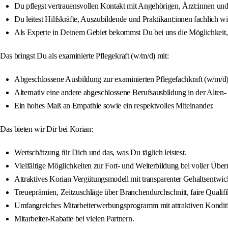
Du pflegst vertrauensvollen Kontakt mit Angehörigen, Ärzt:innen und
Du leitest Hilfskräfte, Auszubildende und Praktikant:innen fachlich w
Als Experte in Deinem Gebiet bekommst Du bei uns die Möglichkeit, D
Das bringst Du als examinierte Pflegekraft (w/m/d) mit:
Abgeschlossene Ausbildung zur examinierten Pflegefachkraft (w/m/d)
Alternativ eine andere abgeschlossene Berufsausbildung in der Alten
Ein hohes Maß an Empathie sowie ein respektvolles Miteinander.
Das bieten wir Dir bei Korian:
Wertschätzung für Dich und das, was Du täglich leistest.
Vielfältige Möglichkeiten zur Fort- und Weiterbildung bei voller Übe
Attraktives Korian Vergütungsmodell mit transparenter Gehaltsentwi
Treueprämien, Zeitzuschläge über Branchendurchschnitt, faire Qualif
Umfangreiches Mitarbeiterwerbungsprogramm mit attraktiven Kondit
Mitarbeiter-Rabatte bei vielen Partnern.