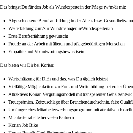
Das bringst Du für den Job als Wundexperte:in der Pflege (w/m/d) mit:
Abgeschlossene Berufsausbildung in der Alten- bzw. Gesundheits- u
Weiterbildung zum/zur Wundmanager:in/Wundexperten:in
Erste Berufserfahrung gewünscht
Freude an der Arbeit mit älteren und pflegebedürftigen Menschen
Empathie und Verantwortungsbewusstsein
Das bieten wir Dir bei Korian:
Wertschätzung für Dich und das, was Du täglich leistest
Vielfältige Möglichkeiten zur Fort- und Weiterbildung bei voller Übe
Attraktives Korian Vergütungsmodell mit transparenter Gehaltsentwi
Treueprämien, Zeitzuschläge über Branchendurchschnitt, faire Quali
Umfangreiches Mitarbeiterwerbungsprogramm mit attraktiven Kondit
Mitarbeiterrabatte bei vielen Partnern
Korian Job Bike
Korian-Benefit-Card für besondere Leistungen