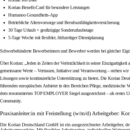
Korian-Benefit-Card für besondere Leistungen
Humanoo Gesundheits-App
Betriebliche Altersvorsorge und Berufsunfähigkeitsversicherung
30 Tage Urlaub + großzügige Sonderurlaubstage
5-Tage Woche mit flexibler, frühzeitiger Dienstplanung
Schwerbehinderte Bewerberinnen und Bewerber werden bei gleicher Eignun
Über Korian: „Jeden in Zeiten der Verletzlichkeit in seiner Einzigartigke
gemeinsame Werte – Vertrauen, Initiative und Verantwortung – stehen wir f
Lösungen sowie kontinuierliche Unterstützung zu bieten. Die Korian Deut
führenden europäischen Anbieter in den Bereichen Pflege, medizinische 
dem renommierten TOP EMPLOYER Siegel ausgezeichnet – als erstes Unter
Community.
Praxisanleiter:in mit Freistellung (w/m/d) Arbeitgeber: 
Die Korian Deutschland GmbH ist ein ausgezeichneter Arbeitgeber, der 
Arbeitsatmosphäre. Mit flexiblen Arbeitszeiten, individuellen Weiteren