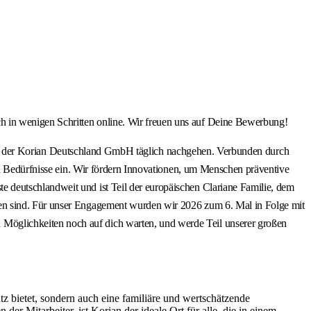
 in wenigen Schritten online. Wir freuen uns auf Deine Bewerbung!
:innen der Korian Deutschland GmbH täglich nachgehen. Verbunden durch
en Bedürfnisse ein. Wir fördern Innovationen, um Menschen präventive
 deutschlandweit und ist Teil der europäischen Clariane Familie, dem
sen sind. Für unser Engagement wurden wir 2026 zum 6. Mal in Folge mit
Möglichkeiten noch auf dich warten, und werde Teil unserer großen
z bietet, sondern auch eine familiäre und wertschätzende
r Mitarbeiter, ist Korian der ideale Ort für alle, die in einem