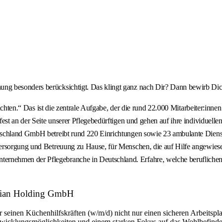
g besonders berücksichtigt. Das klingt ganz nach Dir? Dann bewirb Dich
it achten.“ Das ist die zentrale Aufgabe, der die rund 22.000 Mitarbeiter
est an der Seite unserer Pflegebedürftigen und gehen auf ihre individuell
schland GmbH betreibt rund 220 Einrichtungen sowie 23 ambulante Dienste
Versorgung und Betreuung zu Hause, für Menschen, die auf Hilfe angewie
nehmen der Pflegebranche in Deutschland. Erfahre, welche beruflichen 
Korian Holding GmbH
seinen Küchenhilfskräften (w/m/d) nicht nur einen sicheren Arbeitsplat
twicklungsmöglichkeiten und einem starken Fokus auf das Wohlbefinden de