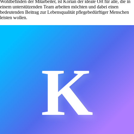
Wohlbefinden der Mitarbeiter, ist Korian der ideale Ort für alle, die in
einem unterstützenden Team arbeiten möchten und dabei einen
bedeutenden Beitrag zur Lebensqualität pflegebedürftiger Menschen
leisten wollen.
K