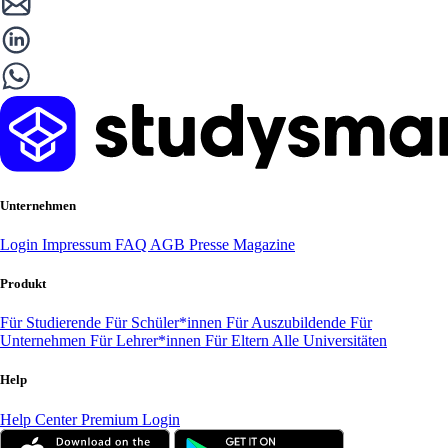
Unternehmen
Login
Impressum
FAQ
AGB
Presse
Magazine
Produkt
Für Studierende
Für Schüler*innen
Für Auszubildende
Für
Unternehmen
Für Lehrer*innen
Für Eltern
Alle Universitäten
Help
Help Center
Premium Login