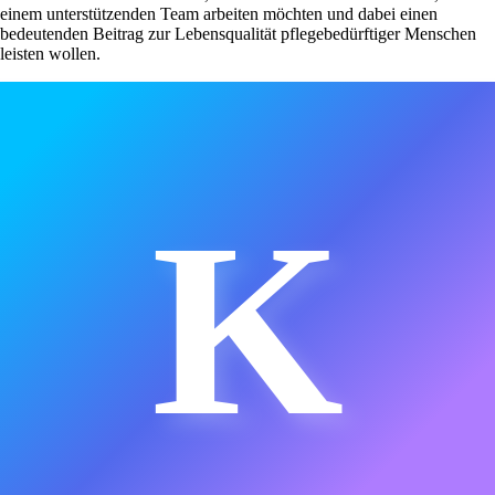
einem unterstützenden Team arbeiten möchten und dabei einen
bedeutenden Beitrag zur Lebensqualität pflegebedürftiger Menschen
leisten wollen.
K