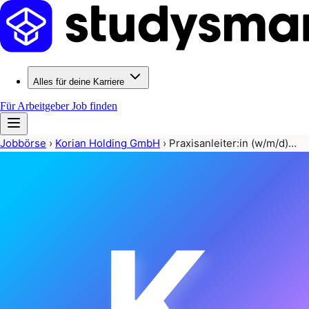
Alles für deine Karriere
Für Arbeitgeber
Job finden
Jobbörse
›
Korian Holding GmbH
›
Praxisanleiter:in (w/m/d)…
K