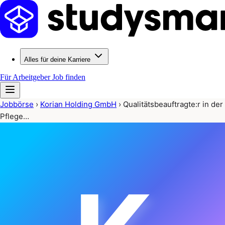
Alles für deine Karriere
Für Arbeitgeber
Job finden
Jobbörse
›
Korian Holding GmbH
›
Qualitätsbeauftragte:r in der
Pflege…