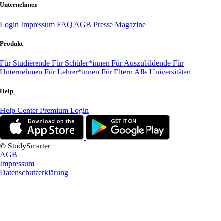
Unternehmen
Login
Impressum
FAQ
AGB
Presse
Magazine
Produkt
Für Studierende
Für Schüler*innen
Für Auszubildende
Für
Unternehmen
Für Lehrer*innen
Für Eltern
Alle Universitäten
Help
Help Center
Premium Login
© StudySmarter
AGB
Impressum
Datenschutzerklärung