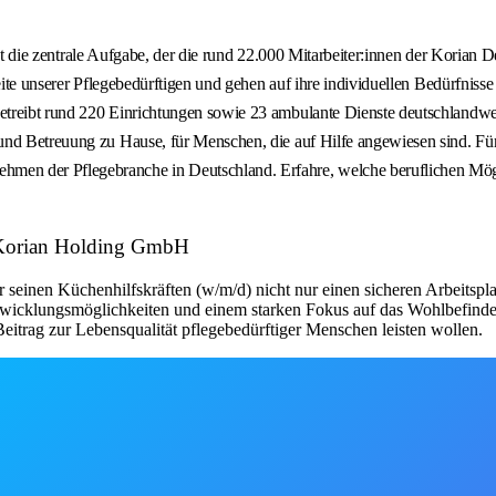
as ist die zentrale Aufgabe, der die rund 22.000 Mitarbeiter:innen der Ko
Seite unserer Pflegebedürftigen und gehen auf ihre individuellen Bedürfni
treibt rund 220 Einrichtungen sowie 23 ambulante Dienste deutschlandweit
 und Betreuung zu Hause, für Menschen, die auf Hilfe angewiesen sind. 
en der Pflegebranche in Deutschland. Erfahre, welche beruflichen Mögli
r: Korian Holding GmbH
seinen Küchenhilfskräften (w/m/d) nicht nur einen sicheren Arbeitsplat
twicklungsmöglichkeiten und einem starken Fokus auf das Wohlbefinden de
itrag zur Lebensqualität pflegebedürftiger Menschen leisten wollen.