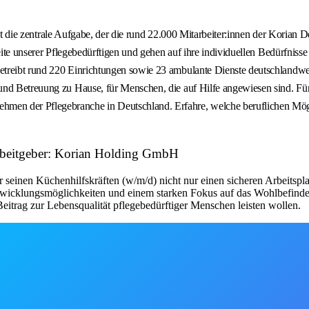
as ist die zentrale Aufgabe, der die rund 22.000 Mitarbeiter:innen der Ko
Seite unserer Pflegebedürftigen und gehen auf ihre individuellen Bedürfni
treibt rund 220 Einrichtungen sowie 23 ambulante Dienste deutschlandweit
 und Betreuung zu Hause, für Menschen, die auf Hilfe angewiesen sind. 
en der Pflegebranche in Deutschland. Erfahre, welche beruflichen Mögli
 Arbeitgeber: Korian Holding GmbH
seinen Küchenhilfskräften (w/m/d) nicht nur einen sicheren Arbeitsplat
twicklungsmöglichkeiten und einem starken Fokus auf das Wohlbefinden de
itrag zur Lebensqualität pflegebedürftiger Menschen leisten wollen.