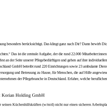
g besonders berücksichtigt. Das klingt ganz nach Dir? Dann bewirb Dich
it achten.“ Das ist die zentrale Aufgabe, der die rund 22.000 Mitarbeiter
est an der Seite unserer Pflegebedürftigen und gehen auf ihre individuell
schland GmbH betreibt rund 220 Einrichtungen sowie 23 ambulante Dienste
Versorgung und Betreuung zu Hause, für Menschen, die auf Hilfe angewie
nehmen der Pflegebranche in Deutschland. Erfahre, welche beruflichen 
er: Korian Holding GmbH
seinen Küchenhilfskräften (w/m/d) nicht nur einen sicheren Arbeitsplat