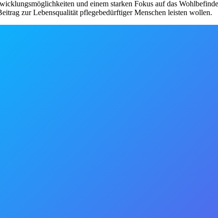
twicklungsmöglichkeiten und einem starken Fokus auf das Wohlbefinden de
itrag zur Lebensqualität pflegebedürftiger Menschen leisten wollen.