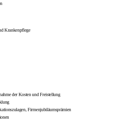
en
und Krankenpflege
rnahme der Kosten und Freistellung
cklung
fikationszulagen, Firmenjubiläumsprämien
ionen